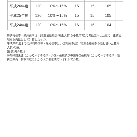
平成26年度
120
10%〜15%
15
15
105
90
平成25年度
120
10%〜15%
15
15
105
78
平成24年度
120
10%〜15%
16
16
104
83
締切時倍率・最終倍率は、(志願者数総計/募集人員)を小数第3位で四捨五入した値で、推薦志
願者を内数として計算したもの。
平成28年度までの締切時倍率・最終倍率は、(志願者数総計/推薦合格者数を差し引いた募集
人員)の値。
(括弧)内の数は、
海外帰国生徒にかかる入学者選抜・外国人生徒及び中国帰国生徒等にかかる入学者選抜・連
携型中高一貫教育校にかかる入学者選抜のいずれかで外数。