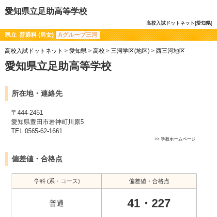
愛知県立足助高等学校
高校入試ドットネット[愛知県]
県立 普通科 (男女)
Aグループ三河
高校入試ドットネット
>
愛知県
>
高校
>
三河学区(地区)
>
西三河地区
愛知県立足助高等学校
所在地・連絡先
〒444-2451
愛知県豊田市岩神町川原5
TEL 0565-62-1661
>>
学校ホームページ
偏差値・合格点
学科 (系・コース)
偏差値・合格点
41・227
普通